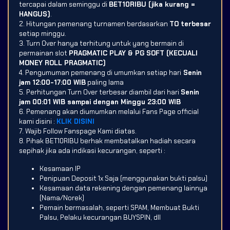
tercapai dalam seminggu di
BET10RIBU (jika kurang =
HANGUS)
.
2. Hitungan pemenang turnamen berdasarkan
TO terbesar
setiap minggu.
3. Turn Over hanya terhitung untuk yang bermain di
permainan slot
PRAGMATIC PLAY & PG SOFT (KECUALI
MONEY ROLL PRAGMATIC)
4. Pengumuman pemenang di umumkan setiap hari
Senin
jam 12:00-17:00 WIB
paling lama
5. Perhitungan Turn Over terbesar diambil dari hari
Senin
jam 00:01 WIB sampai dengan Minggu 23:00 WIB
6. Pemenang akan diumumkan melalui Fans Page official
kami disini :
KLIK DISINI
7. Wajib Follow Fanspage Kami diatas.
8. Pihak BET10RIBU berhak membatalkan hadiah secara
sepihak jika ada indikasi kecurangan, seperti :
Kesamaan IP
Penipuan Deposit 1x Saja (menggunakan bukti palsu)
Kesamaan data rekening dengan pemenang lainnya
(Nama/Norek)
Pemain bermasalah, seperti SPAM, Membuat Bukti
Palsu, Pelaku kecurangan BUYSPIN, dll