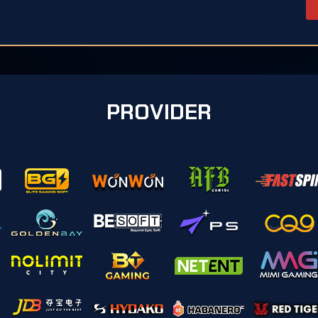
PROVIDER